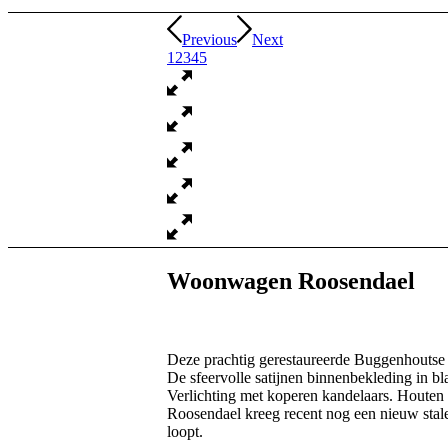
Previous
Next
1
2
3
4
5
Woonwagen Roosendael
Deze prachtig gerestaureerde Buggenhoutse 
De sfeervolle satijnen binnenbekleding in 
Verlichting met koperen kandelaars. Houte
Roosendael kreeg recent nog een nieuw stale
loopt.