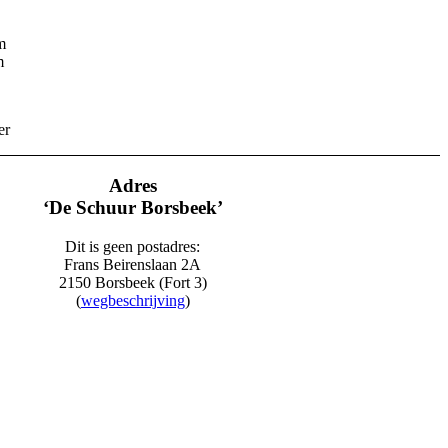
m
m
er
Adres
‘De Schuur Borsbeek’
Dit is geen postadres:
Frans Beirenslaan 2A
2150 Borsbeek (Fort 3)
(
wegbeschrijving
)