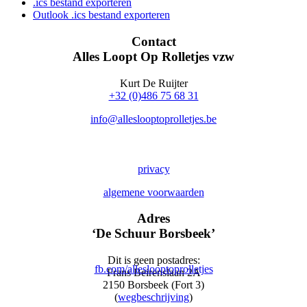
.ics bestand exporteren
Outlook .ics bestand exporteren
Contact
Alles Loopt Op Rolletjes vzw
Kurt De Ruijter
+32 (0)486 75 68 31
info@alleslooptoprolletjes.be
privacy
algemene voorwaarden
Adres
‘De Schuur Borsbeek’
Dit is geen postadres:
fb.com/alleslooptoprolletjes
Frans Beirenslaan 2A
2150 Borsbeek (Fort 3)
(
wegbeschrijving
)